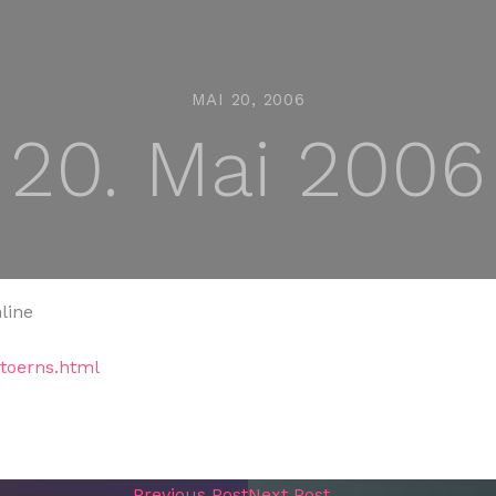
MAI 20, 2006
20. Mai 2006
line
ltoerns.html
Previous Post
Next Post